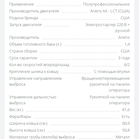
Применение
Полупрофессиональное
Производитель двигателя
Ariens AX - LCT (США)
Родина бренда
США
Запуск двигателя
Электростартер 220 В +
ручной
Производитель
Ariens
Объем топливного бака (л.)
1,4
Страна сборки
США
Срок гарантии
3 года
Кол-во скоростей вперёд/назад
6/2
Крепление шнека к ковшу
С помощью втулки
Управление направлением
Вращение/перемещение
выброса
рукояткой на панели
оператора
Управление дальностью
Рукояткой на панели
выброса
оператора
Вес (кг.)
81,6
Фара/Фары
Есть
Ширина ковша (см.)
60,9
Высота ковша (см.)
50,8
Материал трубы (желоба) выброса
Металл