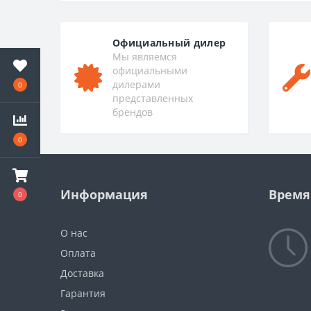
Официальный дилер
Мы являемся
официальными
дилерами
0
представленных
брендов
0
Информация
Время
0
О нас
Оплата
Доставка
Гарантия