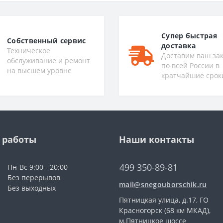
Супер быстрая
Собственный сервис
доставка
Техническое
Доставим ваш за
обслуживание и ремонт
по всей России в
на высшем уровне
кратчайшие срок
 работы
Наши контакты
499 350-89-81
Пн-Вс 9:00 - 20:00
Без перерывов
mail@snegouborschik.ru
Без выходных
Пятницкая улица, д.17, ГО
Красногорск (68 км МКАД),
м.Пятницкое шоссе