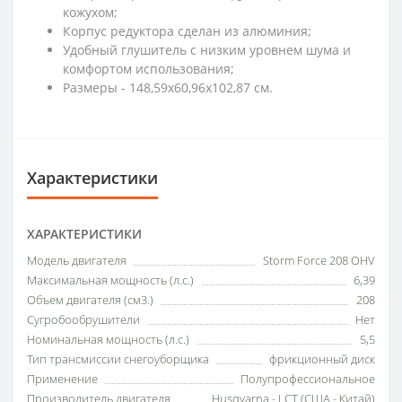
кожухом;
Корпус редуктора сделан из алюминия;
Удобный глушитель с низким уровнем шума и
комфортом использования;
Размеры - 148,59x60,96x102,87 см.
Характеристики
ХАРАКТЕРИСТИКИ
Модель двигателя
Storm Force 208 OHV
Максимальная мощность (л.с.)
6,39
Объем двигателя (см3.)
208
Сугробообрушители
Нет
Номинальная мощность (л.с.)
5,5
Тип трансмиссии снегоуборщика
фрикционный диск
Применение
Полупрофессиональное
Производитель двигателя
Husqvarna - LCT (США - Китай)