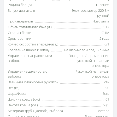
Родина бренда
Швеция
Запуск двигателя
Электростартер 220 В +
ручной
Производитель
Husqvarna
Объем топливного бака (л.)
1,17
Страна сборки
США
Срок гарантии
2 года
Кол-во скоростей вперёд/назад
6/1
Крепление шнека к ковшу
на шариковом подшипнике
Управление направлением
Вращение/перемещение
выброса
рукояткой на панели
оператора
Управление дальностью
Рукояткой на панели
выброса
оператора
Взаимная блокировка рукояток
Есть
Вес (кг.)
90
Фара/Фары
Есть
Ширина ковша (см.)
61
Высота ковша (см.)
58,5
Материал трубы (желоба) выброса
Металл
Опорные лыжи ковша
Двухсторонние