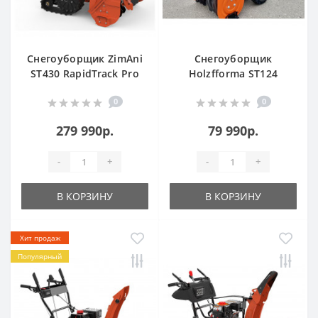
Снегоуборщик ZimAni
Снегоуборщик
ST430 RapidTrack Pro
Holzfforma ST124
0
0
279 990р.
79 990р.
-
+
-
+
В КОРЗИНУ
В КОРЗИНУ
Хит продаж
Популярный