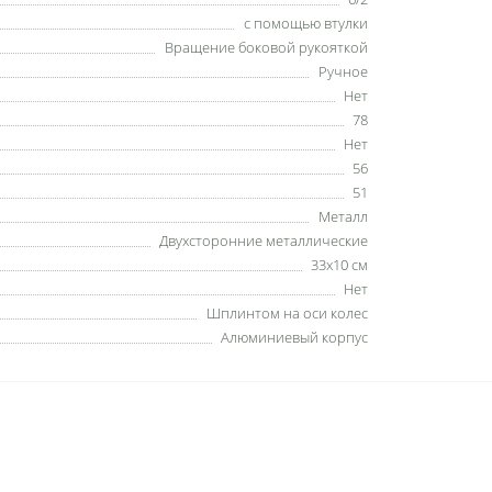
с помощью втулки
Вращение боковой рукояткой
Ручное
Нет
78
Нет
56
51
Металл
Двухсторонние металлические
33x10 см
Нет
Шплинтом на оси колес
Алюминиевый корпус