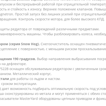
пуском и беспрерывной работой при отрицательной температур
сть и стойкость к износу. Верхнее положение клапанов. Повы
gnetron. Простой запуск без лишних усилий при отрицательной
вращения. Контроль скорости мотора, для более высокого КПД
ащиты редуктора от повреждений различными предметами.
маневренность машины. Чтобы разблокировать колеса, необхо
ором (серия Snow Hog).
Снегоочиститель оснащен пневматичес
 сцепление с поверхностью, с меньшим риском проскальзыван
щения 190 градусов.
Выбор направления выбрасывания посред
на дефлекторе.
7522B оснащен обслуживаемым редуктором с увеличенным срок
ханизм. Металлический корпус.
стали
для работы со льдом и настом.
 сроком эксплуатации.
х) дает возможность подбирать оптимальную скорость под услов
а сконструированы из метала и могут применяться с обеих сто
расыватели MasterYard оборудованы цепным приводом и фрикц