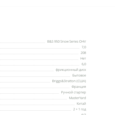
B&S 950 Snow Series OHV
7,0
208
Нет
6,0
фрикционный диск
Бытовое
Briggs&Stratton (США)
Франция
Ручной стартер
MasterYard
Китай
2 + 1 год
6/2