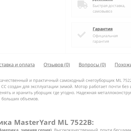
Быстрая доставка,
самовывоз
Гарантия
Официальная
гарантия
ставка и оплата
Отзывов (0)
Вопросы
(0)
Похож
качественный и практичный самоходный снегоуборщик ML 752
08 СС создан для эксплуатации зимой. Мотор работает почти бе
нять и хранить уборщик где угодно. Надежная металлоконстру
й больших объемов.
ка MasterYard ML 7522B:
(Америка, зимняя серия).
Высококачественный, почти бесшум