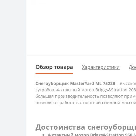
Обзор товара
Характеристики
До
Снегоуборщик MasterYard ML 7522B
– высоко
сугробов. 4-хтактный мотор Briggs&Stratton 2
большая производительность позволяют приме
позволяют работать с плотной снежной массо
Достоинства снегоуборщи
4-хтактный мотор
Briggs
&
Stratton
950 