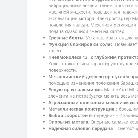
вибрационным воздействием, простым за
масляной жидкости, повышенная надежно
эксплуатации мотора. Электростартер Ma
появления наледи. Механизм регуляции 
подача смазочной смеси на картер.
Срезные болты.
Устанавливаются для з
Функция блокировки колес.
Повышает 
колесе.
Пневмоколеса 13" с глубоким протект
Колеса такого типа гарантируют лучшее
поверхности.
Металлический дефлектор с углом вра
помощью изменения положения барашка 
Редуктор из алюминия.
MasterYard ML 
элемента не потребуется менять весь ме
Агрессивный шнековый механизм из 
Металлическая конструкция
с большим
Выбор скоростей
(6 передних + 2 задни
Опоры из метала.
Опорные салазки ковш
Надежная силовая передача
– Снегоотб