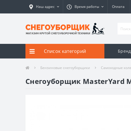
Наш адрес
Время работы
Оплата
Список категорий
Брен
Бензиновые снегоуборщики
Самоходные кол
Снегоуборщик MasterYard 