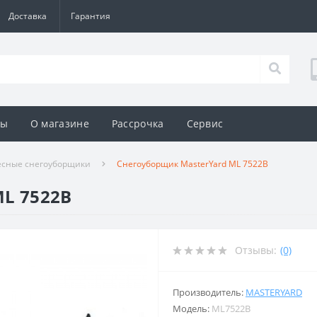
Доставка
Гарантия
ды
О магазине
Рассрочка
Сервис
есные снегоуборщики
Снегоуборщик MasterYard ML 7522B
ML 7522B
Отзывы:
(0)
Производитель:
MASTERYARD
Модель:
ML7522B