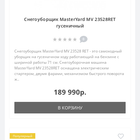
Снегоуборщик MasterYard MV 23528RET
гусеничный
0
Снегоуборщик MasterYard MV 23528 RET - это самоходный
уборщик на гусеничном ходу работающий на бензине с
шириной работы 71 см. Снегоуборочная машина
MasterYard MV 23528RET оснащена электрическим
стартером, двумя фарами, механизмом быстрого поворота
ж..
189 990р.
В КОРЗИНУ
Популярный