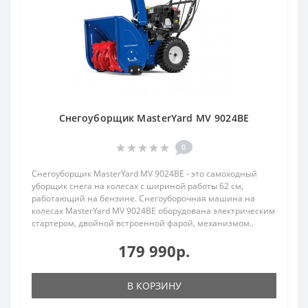
Снегоуборщик MasterYard MV 9024BE
0
Снегоуборщик MasterYard MV 9024BE - это самоходный
уборщик снега на колесах с шириной работы 62 см,
работающий на бензине. Снегоуборочная машина на
колесах MasterYard MV 9024BE оборудована электрическим
стартером, двойной встроенной фарой, механизмом..
179 990р.
В КОРЗИНУ