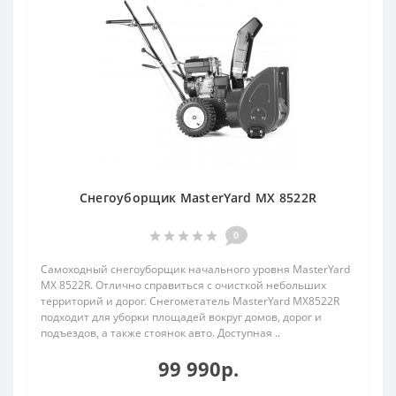
Снегоуборщик MasterYard MX 8522R
0
Самоходный снегоуборщик начального уровня MasterYard
MX 8522R. Отлично справиться с очисткой небольших
территорий и дорог. Снегометатель MasterYard MX8522R
подходит для уборки площадей вокруг домов, дорог и
подъездов, а также стоянок авто. Доступная ..
99 990р.