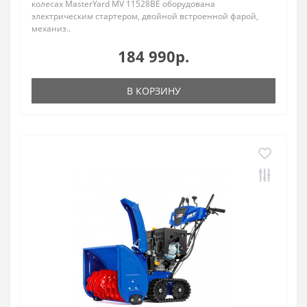
колесах MasterYard MV 11528BE оборудована
электрическим стартером, двойной встроенной фарой,
механиз..
184 990р.
В КОРЗИНУ