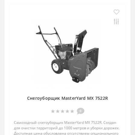
Снегоуборщик MasterYard MX 7522R
0
Самоходный снегоуборщик MasterYard MX 7522R. Создан
для очистки территорий до 1000 метров и уборки дорожек.
Доступная цена обусловлена отсутствием опционального