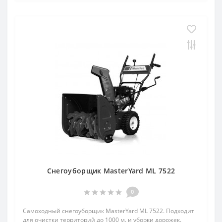
Снегоуборщик MasterYard ML 7522
0
Самоходный снегоуборщик MasterYard ML 7522. Подходит
для очистки территорий до 1000 м. и уборки дорожек.