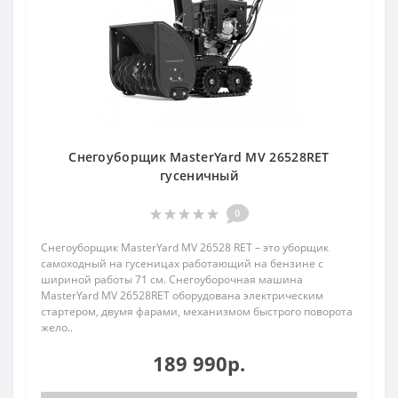
Снегоуборщик MasterYard MV 26528RET
гусеничный
0
Снегоуборщик MasterYard MV 26528 RET – это уборщик
самоходный на гусеницах работающий на бензине с
шириной работы 71 см. Снегоуборочная машина
MasterYard MV 26528RET оборудована электрическим
стартером, двумя фарами, механизмом быстрого поворота
жело..
189 990р.