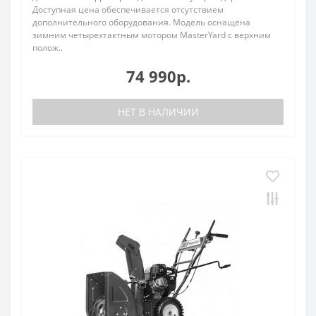
Доступная цена обеспечивается отсутствием
дополнительного оборудования. Модель оснащена
зимним четырехтактным мотором MasterYard с верхним
полож..
74 990р.
НЕТ В НАЛИЧИИ