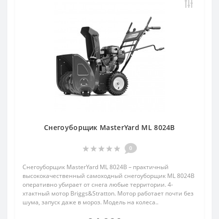
Снегоуборщик MasterYard ML 8024B
0
Снегоуборщик MasterYard ML 8024B – практичный
высококачественный самоходный снегоуборщик ML 8024B
оперативно убирает от снега любые территории. 4-
хтактный мотор Briggs&Stratton. Мотор работает почти без
шума, запуск даже в мороз. Модель на колеса..