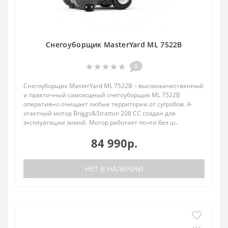
Снегоуборщик MasterYard ML 7522B
0
Снегоуборщик MasterYard ML 7522B – высококачественный
и практичный самоходный снегоуборщик ML 7522B
оперативно очищает любые территории от сугробов. 4-
хтактный мотор Briggs&Stratton 208 СС создан для
эксплуатации зимой. Мотор работает почти без ш..
84 990р.
НЕТ В НАЛИЧИИ