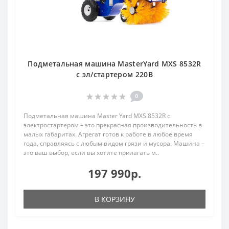
Подметальная машина MasterYard MXS 8532R
с эл/стартером 220В
0
Подметальная машина Master Yard MXS 8532R с
электростартером – это прекрасная производительность в
малых габаритах. Агрегат готов к работе в любое время
года, справляясь с любым видом грязи и мусора. Машина –
это ваш выбор, если вы хотите прилагать м..
197 990р.
В КОРЗИНУ