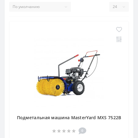
Подметальная машина MasterYard MXS 7522B
0