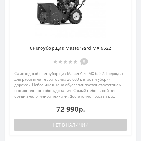
Снегоуборщик MasterYard MX 6522
0
Самоходный снегоуборщик MasterYard MX 6522. Подходит
для работы на территориях до 600 метров и уборки
дорожек. Небольшая цена обуславливается отсутствием
опционального оборудования. Самый небольшой вес
среди аналогичной техники. Достаточно простая мо..
72 990р.
НЕТ В НАЛИЧИИ