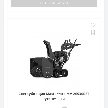
НЕТ В НАЛИЧИИ
Снегоуборщик MasterYard MV 26530RET
гусеничный