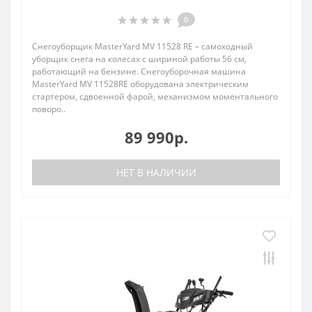
0
Снегоуборщик MasterYard MV 11528 RE – самоходный
уборщик снега на колесах с шириной работы 56 см,
работающий на бензине. Снегоуборочная машина
MasterYard MV 11528RE оборудована электрическим
стартером, сдвоенной фарой, механизмом моментального
поворо..
89 990р.
НЕТ В НАЛИЧИИ