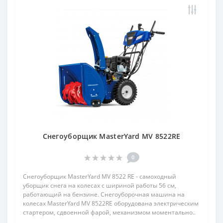
Снегоуборщик MasterYard MV 8522RE
0
Снегоуборщик MasterYard MV 8522 RE - самоходный
уборщик снега на колесах с шириной работы 56 см,
работающий на бензине. Снегоуборочная машина на
колесах MasterYard MV 8522RE оборудована электрическим
стартером, сдвоенной фарой, механизмом моментально..